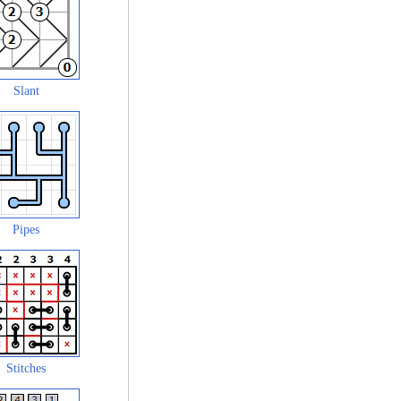
Slant
Pipes
Stitches