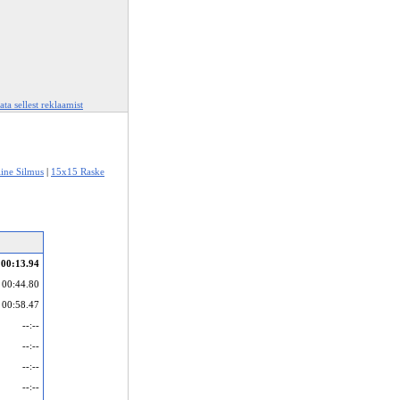
ata sellest reklaamist
ine Silmus
|
15x15 Raske
00:13.94
00:44.80
00:58.47
--:--
--:--
--:--
--:--