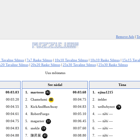
Remove Ads
|
Te
 Tavaline Silmus
|
7x7 Raske Silmus
|
10x10 Tavaline Silmus
|
10x10 Raske Silmus
|
15x15 Taval
20 Tavaline Silmus
|
20x20 Raske Silmus
|
25x30 Tavaline Silmus
|
25x30 Raske Silmus
Uus mõistatus
See nädal
Täna
00:03.03
1.
martosss
00:03.68
1.
ojina1215
102
00:03.20
2.
Chamelumi
00:04.75
2.
itelder
53
00:04.55
3.
KickAndRunAway
00:04.83
3.
wellwhynot
70
00:04.61
4.
RobertFuego
00:05.10
4.
--- tühi ---
00:04.75
5.
magarner
00:06.45
5.
--- tühi ---
22
00:04.83
6.
snekle
00:07.60
6.
--- tühi ---
19
00:04.88
7.
陳昇展
00:08.80
7.
--- tühi ---
43