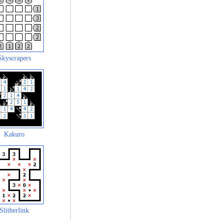
Skyscrapers
Kakuro
Slitherlink