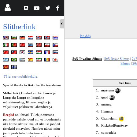
Slitherlink
Pin Ads
5x5 Tavaline Silmus
|
5x5 Raske Silmus
|
7x7
Silmus
|
20x
Tõlgi see veebilehekülg.
See kuu
Special thanks to
Antz
for the translation
1.
martosss
102
Slitherlink
(Tundud kui ka
Fences
ja
2.
quad
Loop the Loop
) on loogiline
102
mõistatusmäng, lihtsate reeglite ja
3.
unsung
väljakutset pakkuvate lahendusega.
4.
Hanman
Reeglid
on lihtsad. Tuleb joonistada
5.
Chamelumi
53
punktide vahele jooni nii, et moodustuks
üks lihtne silmus ilma, et silmuse jooned
6.
KickAndRunAway
ristuksid omavahel. Number näitab mitu
7.
comradelx
joont peab teda ümbritsema.