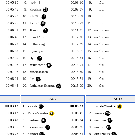
00:05.10
8.
ljp4444
00:09.16
8.
--- tühi ---
00:05.45
9.
Piroska9
00:09.87
9.
--- tühi ---
76
00:05.70
10.
sifk491
00:10.69
10.
--- tühi ---
13
00:05.76
11.
dailinli
00:10.73
11.
--- tühi ---
60
00:06.01
12.
Tomorin
00:11.25
12.
--- tühi ---
5
00:06.45
13.
ojina1215
00:12.26
13.
--- tühi ---
00:06.77
14.
Slitherking
00:12.89
14.
--- tühi ---
00:06.87
15.
plyokopen
00:13.65
15.
--- tühi ---
00:07.60
16.
eljot
00:14.34
16.
--- tühi ---
32
00:07.96
17.
milkomeda
00:14.91
17.
--- tühi ---
10
00:07.96
18.
nuwaaaaaaan
00:15.39
18.
--- tühi ---
00:08.24
19.
Ilse
00:15.71
19.
--- tühi ---
28
00:08.43
20.
Rajkumar Sharma
00:15.99
20.
--- tühi ---
16
AO5
AO12
00:03.12
1.
vowels
00:03.23
1.
PuzzleMaestro
216
99
00:03.13
2.
PuzzleMaestro
00:03.45
2.
vowels
99
216
00:03.47
3.
martosss
00:03.74
3.
martosss
102
102
00:03.56
4.
dkxxznxxx
00:03.76
4.
numbrr
33
322
00:03.76
5.
numbrr
00:03.81
5.
dkxxznxxx
322
33